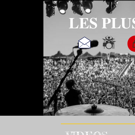
LES PLU
es 80, orchestre eighties,