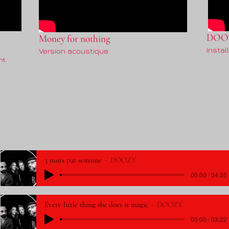
DOOZY
Money for nothing
Instal
Version acoustique.
nt.
3 nuits par semaine
DOOZY
00:00 / 04:35
Every little thing she does is magic
DOOZY
00:00 / 03:22