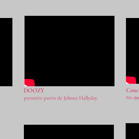
Huey Lewis, Christopher Cross, Bon Jovi, Kim Wilde, Robbie Williams, Zazie, De Palmas, Calogero, Black Eye Peas, Stevie Wonder, Beatles, Rolling Stones, Norah Jones, J
searching for rock band, looking for pop band, searching for pop group, looking for rock group, searching for cover band, looking for cover group, sarching for musicians
stephane despujols, 33 , south west, France
Conce
DOOZY
première partie de Johnny Hallyday
Fin d