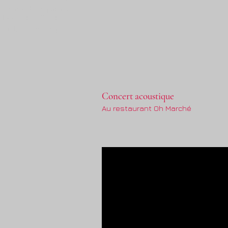
on, Gironde, Aquitaine,
h, bruno de hollanda,
st, lassallette, stephane
Concert acoustique
Au restaurant Oh Marché