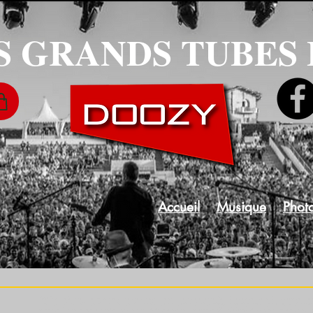
S GRANDS TUBES
Accueil
Musique
Phot
DOOZY, groupe de reprises, années 80, mariages, anniversaires, animation, apéritif, soirées privées, entreprises, fêtes, sud ouest, eighties cover band, orchestre eighties, 
Bordeaux, group from Cap Ferret, band from Bordeaux, band from cap Ferret, Arcachon, Andernos, Landes, wedding, event, birthday, anniversary, cocktail, apero, dansing party,
musicians, professionnal band, professionnal group, internationnal playlist, internationnal songs, english pop, Gujan, Le Teich, anglosaxon, piano, synthetizer, A-ha, Bu