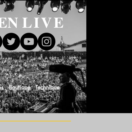
 EN
LIVE
os
Boutique
Technique
rock band, pop, cover band, pop band, wedding band, music band, bassin d'Arcachon, Gironde, Aquitaine, Group from
 concert, show, live, musicians, la teste de buch, worfks council, not expensive, quality, pro, professionnal
ggles, Bowie, Van Halen, Michael Jackson, Police, U2, AC/DC, Abba, Georges Benson, Dire Straits, Nik Kershaw, Gold,