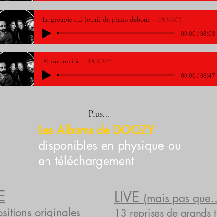
La groupie qui jouait du piano debout
DOOZY
00:00 / 08:03
Ai no corrida
DOOZY
00:00 / 03:47
Plus...
Les Albums de DOOZY
disponibles en physique ou
en téléchargement
E
LIVE
(mais pas que..
itions originales
13 reprises de grands 