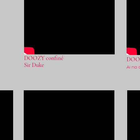
DOOZY confiné
DOO
Sir Duke
Ai no 