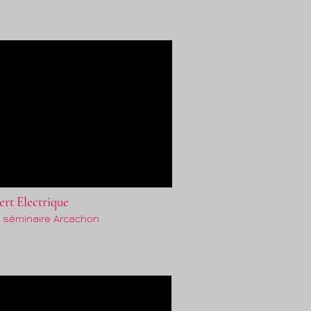
ames Morisson, Commodores, bee gees, daft punk, bruno mars, peter gabriel, Phil Collins, Jeopardy, Duran Duran,
 for my wedding, for our, animation musicale, DJ, Disc Jockey, bruno de hollanda, emmanuel fouet, Bruno Calvo,
rt Electrique
e séminaire Arcachon