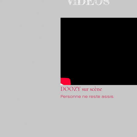
VIDEOS
e reprises, orchestre de
age, groupe de musique,
 Aquitaine, Groupe de
et, orchestre de Bordeaux,
cachon, Andernos, Landes,
ires, cocktail, apéro,
iciens, live, la teste de
 C.E., pas cher, qualité,
, groupe pro, orchestre
ernational, chanson
ationale, La Teste de Buch,
piano, synthé, synthétiseur,
len, Michael Jackson,
rges Benson, Dire Straits,
is, Christopher Cross, Bon
DOOZY sur scène
iams, Zazie, De Palmas,
Personne ne reste assis.
evie Wonder, Beatles,
 James Morisson,
punk, bruno mars, peter
 cherche orchestre rock,
he orchestre de variete,
orchestre pop, cherche
re, animation musicale, DJ,