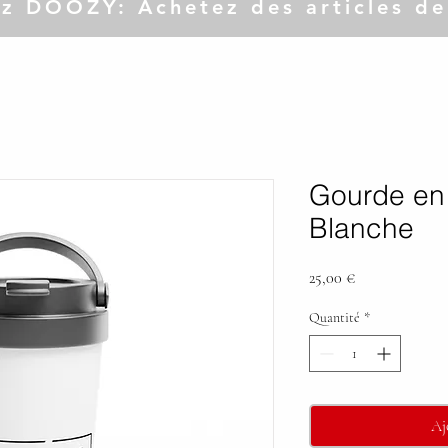
z DOOZY: Achetez des articles de
Gourde en 
Blanche
Prix
25,00 €
Quantité
*
Aj